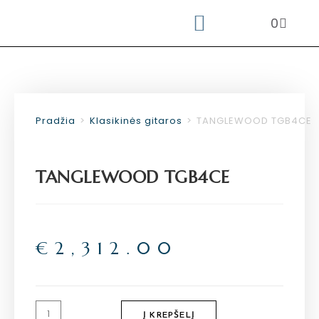
0
PERKUSINIAI INSTRUMENTAI
NAUDOTI INSTRUMENTAI
STYGOS IR KITI PRIEDAI
Pradžia
>
Klasikinės gitaros
>
TANGLEWOOD TGB4CE
TANGLEWOOD TGB4CE
€
2,312.00
Į KREPŠELĮ