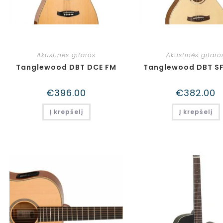
Akustinės gitaros
Akustinės gitaro
Tanglewood DBT DCE FM
Tanglewood DBT S
€
396.00
€
382.00
Į krepšelį
Į krepšelį