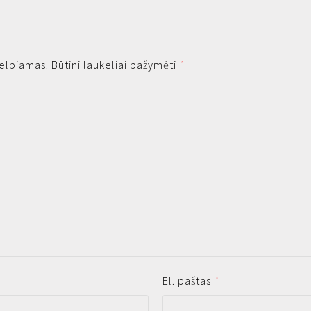
kelbiamas.
Būtini laukeliai pažymėti
*
El. paštas
*