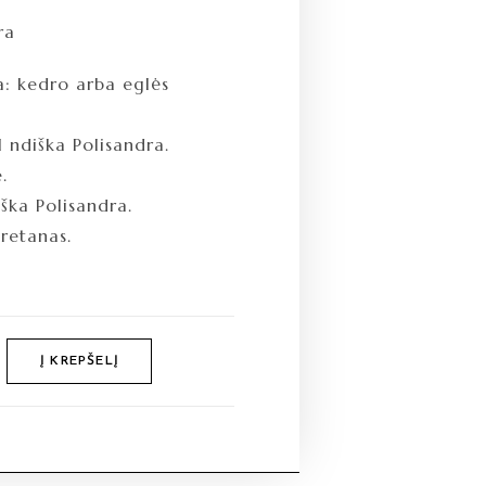
ra
a: kedro arba eglės
I ndiška Polisandra.
.
iška Polisandra.
uretanas.
Į KREPŠELĮ