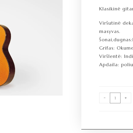
Klasikinė gita
Viršutinė dek
masyvas.
Šonai,dugnas:
Grifas: Okume
Viršlentė: Ind
Apdaila: poli
-
+