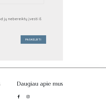
d jų nebereiktų įvesti iš
s
Daugiau apie mus