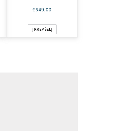
€
649.00
Į KREPŠELĮ