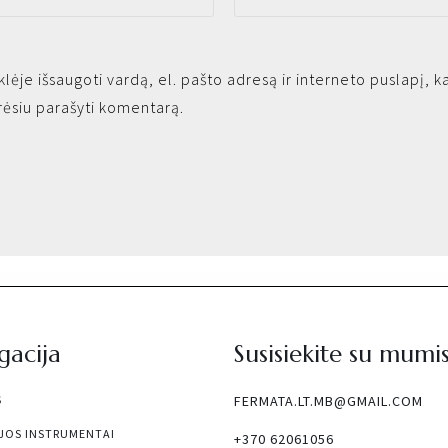
lėje išsaugoti vardą, el. pašto adresą ir interneto puslapį, ka
orėsiu parašyti komentarą.
gacija
Susisiekite su mumi
S
FERMATA.LT.MB@GMAIL.COM
JOS INSTRUMENTAI
+370 62061056