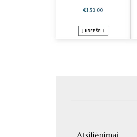
€
150.00
Į KREPŠELĮ
Atsiliepimai