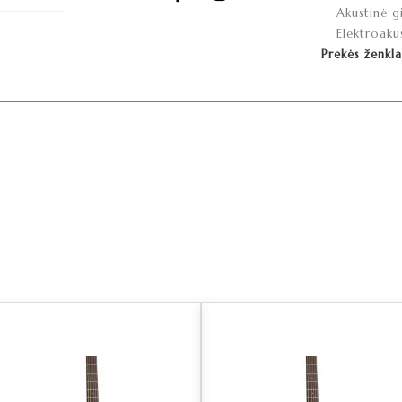
Akustinė g
Elektroaku
Prekės ženkl