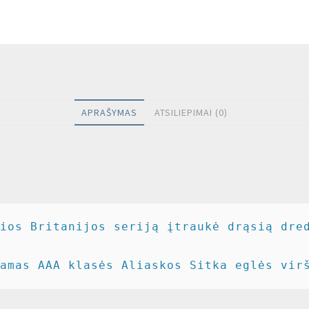
APRAŠYMAS
ATSILIEPIMAI (0)
ios Britanijos seriją įtraukė drąsią dre
amas AAA klasės Aliaskos Sitka eglės vir