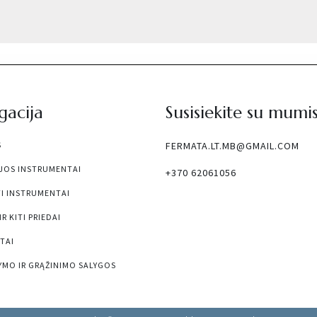
gacija
Susisiekite su mumi
S
FERMATA.LT.MB@GMAIL.COM
JOS INSTRUMENTAI
+370 62061056
I INSTRUMENTAI
R KITI PRIEDAI
TAI
YMO IR GRĄŽINIMO SALYGOS