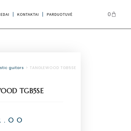
0
IEDAI
KONTAKTAI
PARDUOTUVĖ
tic guitars
>
TANGLEWOOD TGB5SE
OOD TGB5SE
2.00