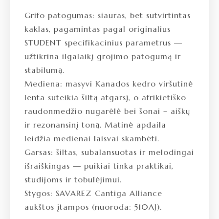
Grifo patogumas: siauras, bet sutvirtintas
kaklas, pagamintas pagal originalius
STUDENT specifikacinius parametrus —
užtikrina ilgalaikį grojimo patogumą ir
stabilumą.
Mediena: masyvi Kanados kedro viršutinė
lenta suteikia šiltą atgarsį, o afrikietiško
raudonmedžio nugarėlė bei šonai – aiškų
ir rezonansinį toną. Matinė apdaila
leidžia medienai laisvai skambėti.
Garsas: šiltas, subalansuotas ir melodingai
išraiškingas — puikiai tinka praktikai,
studijoms ir tobulėjimui.
Stygos: SAVAREZ Cantiga Alliance
aukštos įtampos (nuoroda: 510AJ).