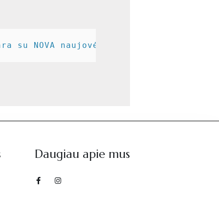
ara su NOVA naujovėmis: A.R.S. nugara ir 
s
Daugiau apie mus