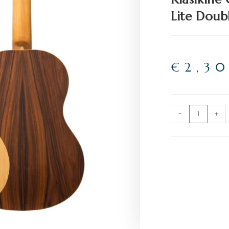
Lite Doub
€
2,3
-
+