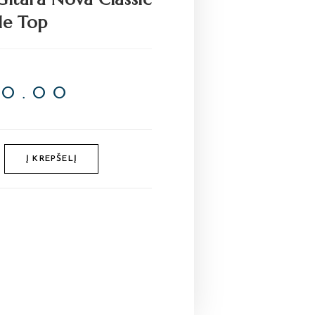
le Top
00.00
Į KREPŠELĮ