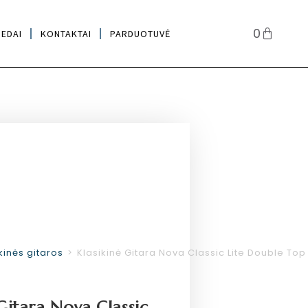
0
IEDAI
KONTAKTAI
PARDUOTUVĖ
kinės gitaros
>
Klasikinė Gitara Nova Classic Lite Double Top
Gitara Nova Classic