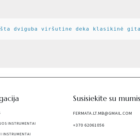
šta dviguba viršutine deka klasikinė git
gacija
Susisiekite su mumi
S
FERMATA.LT.MB@GMAIL.COM
JOS INSTRUMENTAI
+370 62061056
I INSTRUMENTAI