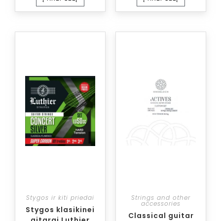
Stygos ir kiti priedai
Strings and other
accessories
Stygos klasikinei
Classical guitar
gitarai Luthier