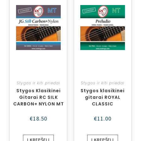
Stygos ir kiti priedai
Stygos ir kiti priedai
Stygos Klasikinei
Stygos klasikinei
Gitarai RC SILK
gitarai ROYAL
CARBON+ NYLON MT
CLASSIC
€
18.50
€
11.00
Į KREPŠELĮ
Į KREPŠELĮ