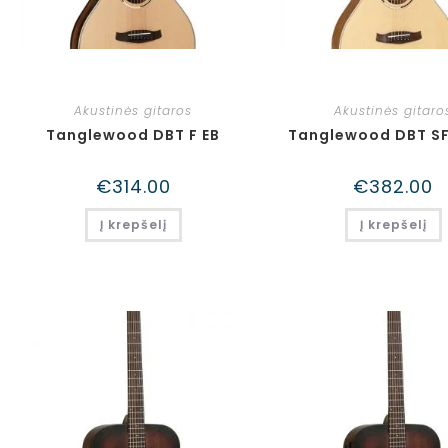
Akustinės gitaros
Akustinės gitaro
Tanglewood DBT F EB
Tanglewood DBT S
€
314.00
€
382.00
Į krepšelį
Į krepšelį