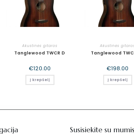
Akustinės gitaros
Akustinės gitaro
Tanglewood TWCR D
Tanglewood TWC
€
120.00
€
198.00
Į krepšelį
Į krepšelį
gacija
Susisiekite su mumi