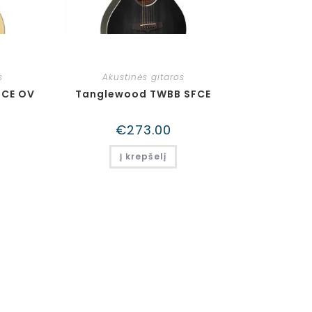
s
Akustinės gitaros
FCE OV
Tanglewood TWBB SFCE
€
273.00
Į krepšelį