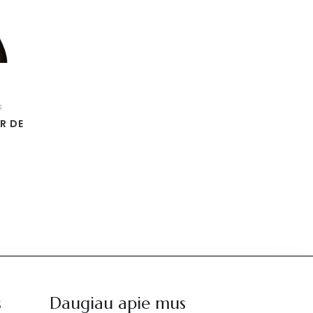
s
R DE
s
Daugiau apie mus